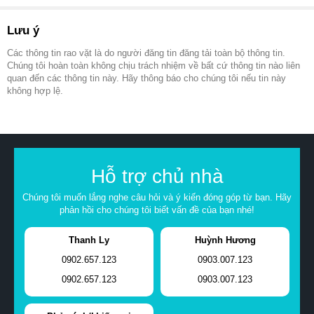
Lưu ý
Các thông tin rao vặt là do người đăng tin đăng tải toàn bộ thông tin.
Chúng tôi hoàn toàn không chịu trách nhiệm về bất cứ thông tin nào liên
quan đến các thông tin này. Hãy thông báo cho chúng tôi nếu tin này
không hợp lệ.
Hỗ trợ chủ nhà
Chúng tôi muốn lắng nghe câu hỏi và ý kiến đóng góp từ bạn. Hãy
phản hồi cho chúng tôi biết vấn đề của bạn nhé!
Thanh Ly
Huỳnh Hương
0902.657.123
0903.007.123
0902.657.123
0903.007.123