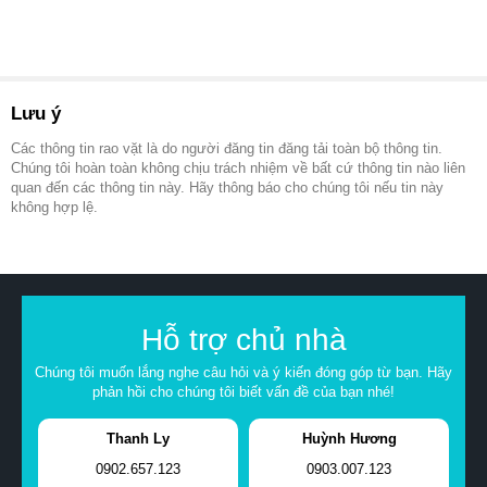
Lưu ý
Các thông tin rao vặt là do người đăng tin đăng tải toàn bộ thông tin.
Chúng tôi hoàn toàn không chịu trách nhiệm về bất cứ thông tin nào liên
quan đến các thông tin này. Hãy thông báo cho chúng tôi nếu tin này
không hợp lệ.
Hỗ trợ chủ nhà
Chúng tôi muốn lắng nghe câu hỏi và ý kiến đóng góp từ bạn. Hãy
phản hồi cho chúng tôi biết vấn đề của bạn nhé!
Thanh Ly
Huỳnh Hương
0902.657.123
0903.007.123