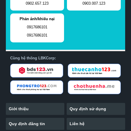
0902.657.123
0903.007.123
Phản ánh/khiếu nại
0917686101
0917686101
Cùng hệ thống LBKCorp:
Giới thiệu
Quy định sử dụng
Quy định đăng tin
Liên hệ