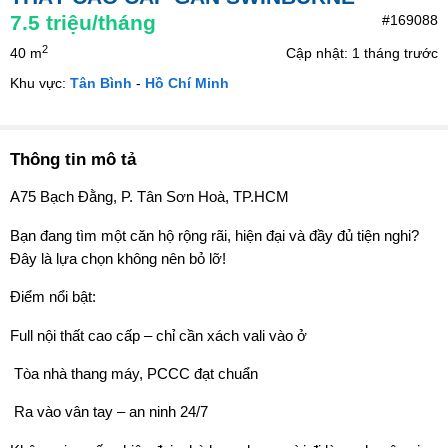
7.5
triệu/tháng
#169088
2
40 m
Cập nhật: 1 tháng trước
Khu vực:
Tân Bình
-
Hồ Chí Minh
Thông tin mô tả
A75 Bạch Đằng, P. Tân Sơn Hoà, TP.HCM
Bạn đang tìm một căn hộ rộng rãi, hiện đại và đầy đủ tiện nghi?
Đây là lựa chọn không nên bỏ lỡ!
Điểm nổi bật:
Full nội thất cao cấp – chỉ cần xách vali vào ở
️ Tòa nhà thang máy, PCCC đạt chuẩn
️ Ra vào vân tay – an ninh 24/7