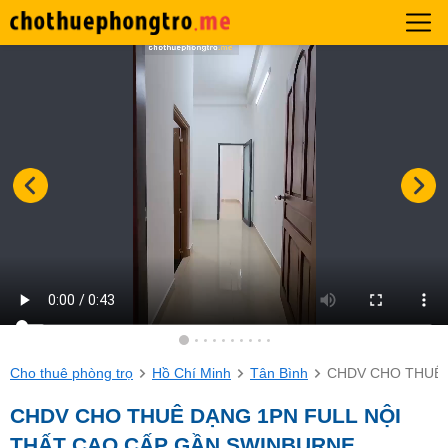
Cho thuê phòng trọ
Hồ Chí Minh
Tân Bình
CHDV CHO THUÊ 
CHDV CHO THUÊ DẠNG 1PN FULL NỘI
THẤT CAO CẤP GẦN SWINBURNE