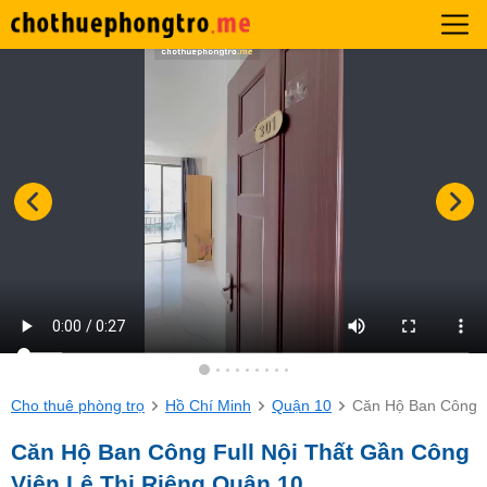
Cho thuê phòng trọ
Hồ Chí Minh
Quận 10
Căn Hộ Ban Công F
Căn Hộ Ban Công Full Nội Thất Gần Công
Viên Lê Thị Riêng Quận 10