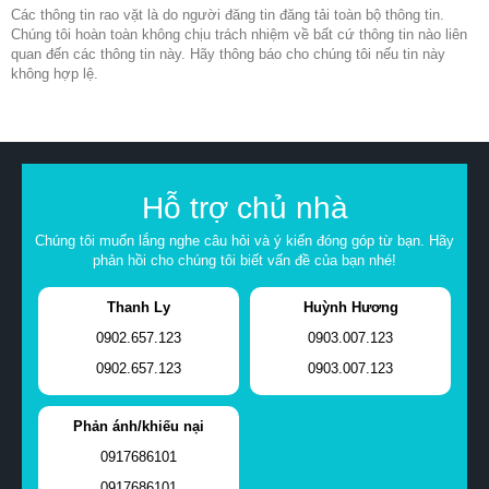
Các thông tin rao vặt là do người đăng tin đăng tải toàn bộ thông tin.
Chúng tôi hoàn toàn không chịu trách nhiệm về bất cứ thông tin nào liên
quan đến các thông tin này. Hãy thông báo cho chúng tôi nếu tin này
không hợp lệ.
Hỗ trợ chủ nhà
Chúng tôi muốn lắng nghe câu hỏi và ý kiến đóng góp từ bạn. Hãy
phản hồi cho chúng tôi biết vấn đề của bạn nhé!
Thanh Ly
Huỳnh Hương
0902.657.123
0903.007.123
0902.657.123
0903.007.123
Phản ánh/khiếu nại
0917686101
0917686101