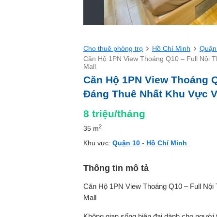
Cho thuê phòng trọ
Hồ Chí Minh
Quận
Căn Hộ 1PN View Thoáng Q10 – Full Nội T
Mall
Căn Hộ 1PN View Thoáng Q1
Đáng Thuê Nhất Khu Vực V
8
triệu/tháng
2
35 m
Khu vực:
Quận 10
-
Hồ Chí Minh
Thông tin mô tả
Căn Hộ 1PN View Thoáng Q10 – Full Nội
Mall
Không gian sống hiện đại dành cho người