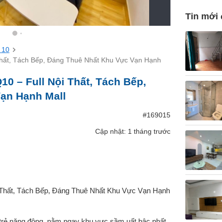
Tin mới
 10
hất, Tách Bếp, Đáng Thuê Nhất Khu Vực Vạn Hạnh
0 – Full Nội Thất, Tách Bếp,
ạn Hạnh Mall
#169015
Cập nhật: 1 tháng trước
 Thất, Tách Bếp, Đáng Thuê Nhất Khu Vực Vạn Hạnh
 trẻ năng động, nằm ngay khu vực sầm uất bậc nhất