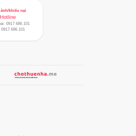
ánh/khiếu nại
Hotline
oại:
0917.686.101
:
0917.686.101