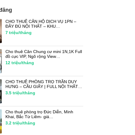
 đăng
CHO THUÊ CĂN HỘ DỊCH VỤ 1PN –
ĐẦY ĐỦ NỘI THẤT – KHU…
7
triệu/tháng
Cho thuê Căn Chung cư mini 1N,1K Full
đồ cực VIP, Ngõ rộng View…
12
triệu/tháng
CHO THUÊ PHÒNG TRỌ TRẦN DUY
HƯNG – CẦU GIẤY | FULL NỘI THẤT…
3.5
triệu/tháng
Cho thuê phòng trọ Đức Diễn, Minh
Khai, Bắc Từ Liêm- giá…
3.2
triệu/tháng