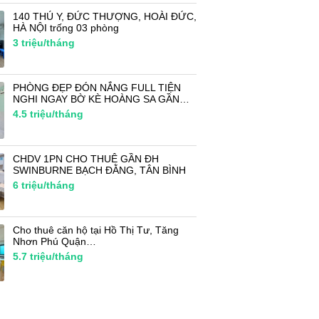
140 THÚ Y, ĐỨC THƯỢNG, HOÀI ĐỨC,
HÀ NỘI trống 03 phòng
3
triệu/tháng
PHÒNG ĐẸP ĐÓN NẮNG FULL TIỆN
NGHI NGAY BỜ KÈ HOÀNG SA GẦN…
4.5
triệu/tháng
CHDV 1PN CHO THUÊ GẦN ĐH
SWINBURNE BẠCH ĐẰNG, TÂN BÌNH
6
triệu/tháng
Cho thuê căn hộ tại Hồ Thị Tư, Tăng
Nhơn Phú Quận…
5.7
triệu/tháng