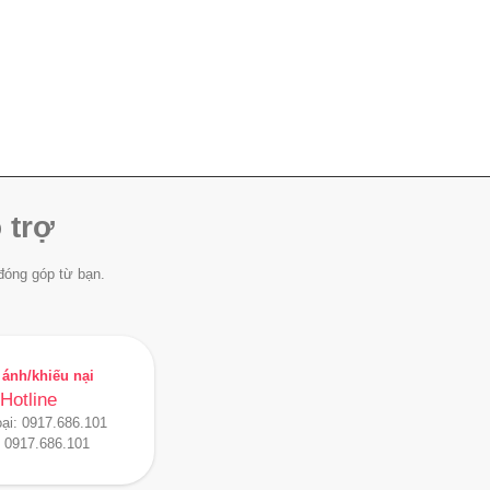
 trợ
đóng góp từ bạn.
ánh/khiếu nại
Hotline
oại:
0917.686.101
:
0917.686.101