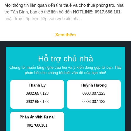
Mọi thông tin liên quan đến tìm thuê và cho thuê phòng trọ, nhà
trọ Tân Bình, bạn có thể liên hệ đến
HOTLINE: 0917.686.101
,
hoặc truy cập trực tiếp vào website nha.
Xem thêm
Hỗ trợ chủ nhà
Chúng tôi muốn lắng nghe câu hỏi và ý kiến đóng góp từ bạn. Hãy
phản hồi cho chúng tôi biết vấn đề của bạn nhé!
Thanh Ly
Huỳnh Hương
0902.657.123
0903.007.123
0902.657.123
0903.007.123
Phản ánh/khiếu nại
0917686101