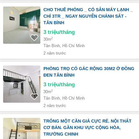
CHO THUÊ PHÒNG _ CÓ SẴN MÁY LẠNH _
CHỈ 3TR _ NGAY NGUYỄN CHÁNH SẮT -
TÂN BÌNH
3
triệu/tháng
2
30m
Tân Bình, Hồ Chí Minh
2 năm trước
PHÒNG TRỌ CÓ GÁC RỘNG 30M2 Ở ĐỒNG
ĐEN TÂN BÌNH
3
triệu/tháng
2
30m
Tân Bình, Hồ Chí Minh
2 năm trước
TRỐNG MỘT CĂN GIÁ CỰC RẺ. NỘI THẤT
CƠ BẢN. GẦN KHU VỰC CỘNG HÒA,
TRƯỜNG CHINH