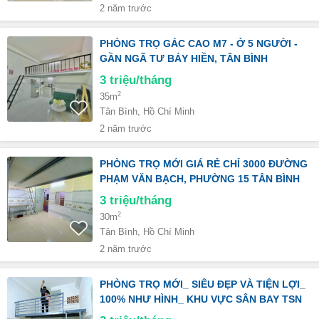
2 năm trước
PHÒNG TRỌ GÁC CAO M7 - Ở 5 NGƯỜI -
GẦN NGÃ TƯ BẢY HIỀN, TÂN BÌNH
3
triệu/tháng
2
35m
Tân Bình, Hồ Chí Minh
2 năm trước
PHÒNG TRỌ MỚI GIÁ RẺ CHỈ 3000 ĐƯỜNG
PHẠM VĂN BẠCH, PHƯỜNG 15 TÂN BÌNH
3
triệu/tháng
2
30m
Tân Bình, Hồ Chí Minh
2 năm trước
PHÒNG TRỌ MỚI_ SIÊU ĐẸP VÀ TIỆN LỢI_
100% NHƯ HÌNH_ KHU VỰC SÂN BAY TSN