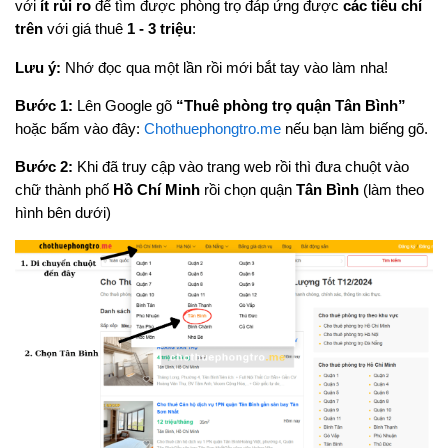
với
ít rủi ro
để tìm được phòng trọ đáp ứng được
các tiêu chí
trên
với giá thuê
1 - 3 triệu
:
Lưu ý:
Nhớ đọc qua một lần rồi mới bắt tay vào làm nha!
Bước 1:
Lên Google gõ
“Thuê phòng trọ quận Tân Bình”
hoặc bấm vào đây:
Chothuephongtro.me
nếu bạn làm biếng gõ.
Bước 2:
Khi đã truy cập vào trang web rồi thì đưa chuột vào
chữ thành phố
Hồ Chí Minh
rồi chọn quận
Tân Bình
(làm theo
hình bên dưới)