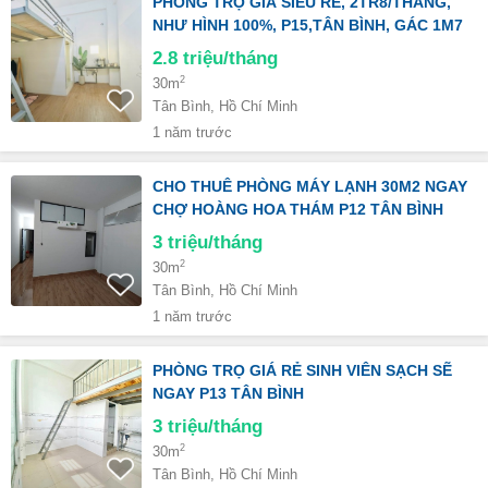
PHÒNG TRỌ GIÁ SIÊU RẺ, 2TR8/THÁNG,
NHƯ HÌNH 100%, P15,TÂN BÌNH, GÁC 1M7
2.8
triệu/tháng
2
30m
Tân Bình, Hồ Chí Minh
1 năm trước
CHO THUÊ PHÒNG MÁY LẠNH 30M2 NGAY
CHỢ HOÀNG HOA THÁM P12 TÂN BÌNH
3
triệu/tháng
2
30m
Tân Bình, Hồ Chí Minh
1 năm trước
PHÒNG TRỌ GIÁ RẺ SINH VIÊN SẠCH SẼ
NGAY P13 TÂN BÌNH
3
triệu/tháng
2
30m
Tân Bình, Hồ Chí Minh