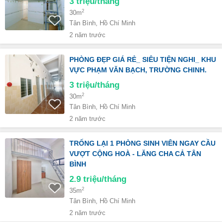
3
triệu/tháng
2
30m
Tân Bình, Hồ Chí Minh
2 năm trước
PHÒNG ĐẸP GIÁ RẺ_ SIÊU TIỆN NGHI_ KHU
VỰC PHẠM VĂN BẠCH, TRƯỜNG CHINH.
3
triệu/tháng
2
30m
Tân Bình, Hồ Chí Minh
2 năm trước
TRỐNG LẠI 1 PHÒNG SINH VIÊN NGAY CẦU
VƯỢT CỘNG HOÀ - LĂNG CHA CẢ TÂN
BÌNH
2.9
triệu/tháng
2
35m
Tân Bình, Hồ Chí Minh
2 năm trước