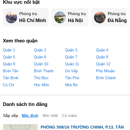
Khu vực nổi bật
Phòng trọ
Phòng trọ
Phòng trọ
Hồ Chí Minh
Hà Nội
Đà Nẵng
Xem theo quận
Quận 1
Quận 2
Quận 3
Quận 4
Quận 5
Quận 6
Quận 7
Quận 8
Quận 9
Quận 10
Quận 11
Quận 12
Bình Tân
Bình Thạnh
Gò Vấp
Phú Nhuận
Tân Bình
Thủ Đức
Tân Phú
Bình Chánh
Củ Chi
Hóc Môn
Nhà Bè
Danh sách tin đăng
Sắp xếp:
Mặc định
Mới nhất
Có video
PHÒNG 508/16 TRƯỜNG CHINH, P.13, TÂN