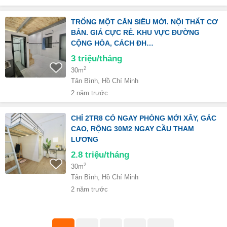
TRỐNG MỘT CĂN SIÊU MỚI. NỘI THẤT CƠ
BẢN. GIÁ CỰC RẺ. KHU VỰC ĐƯỜNG
CỘNG HÒA, CÁCH ĐH…
3
triệu/tháng
2
30m
Tân Bình, Hồ Chí Minh
2 năm trước
CHỈ 2TR8 CÓ NGAY PHÒNG MỚI XÂY, GÁC
CAO, RỘNG 30M2 NGAY CẦU THAM
LƯƠNG
2.8
triệu/tháng
2
30m
Tân Bình, Hồ Chí Minh
2 năm trước