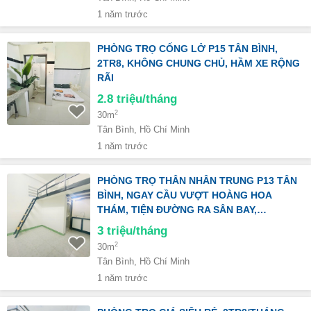
1 năm trước
PHÒNG TRỌ CỐNG LỞ P15 TÂN BÌNH,
2TR8, KHÔNG CHUNG CHỦ, HẦM XE RỘNG
RÃI
2.8
triệu/tháng
2
30m
Tân Bình, Hồ Chí Minh
1 năm trước
PHÒNG TRỌ THÂN NHÂN TRUNG P13 TÂN
BÌNH, NGAY CẦU VƯỢT HOÀNG HOA
THÁM, TIỆN ĐƯỜNG RA SÂN BAY,…
3
triệu/tháng
2
30m
Tân Bình, Hồ Chí Minh
1 năm trước