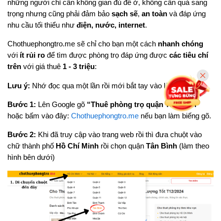
những người chỉ cần không gian đủ để ở, không cần quá sang
trọng nhưng cũng phải đảm bảo
sạch sẽ
,
an toàn
và đáp ứng
nhu cầu tối thiểu như
điện, nước, internet
.
Chothuephongtro.me sẽ chỉ cho bạn một cách
nhanh chóng
với
ít rủi ro
để tìm được phòng trọ đáp ứng được
các tiêu chí
trên
với giá thuê
1 - 3 triệu
:
Lưu ý:
Nhớ đọc qua một lần rồi mới bắt tay vào làm nha!
Bước 1:
Lên Google gõ
“Thuê phòng trọ quận Tân Bình”
hoặc bấm vào đây:
Chothuephongtro.me
nếu bạn làm biếng gõ.
Bước 2:
Khi đã truy cập vào trang web rồi thì đưa chuột vào
chữ thành phố
Hồ Chí Minh
rồi chọn quận
Tân Bình
(làm theo
hình bên dưới)