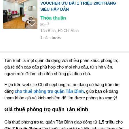
VOUCHER ƯU ĐÃI 1 TRIỆU 200/THÁNG
SIÊU HẤP DẪN
Thỏa thuận
2
80m
Tân Bình, Hồ Chí Minh
1 năm trước
Tân Bình là một quận đa dạng với nhiều phân khúc phòng trọ
giá rẻ đến cao cấp phù hợp cho mọi nhu cầu, từ sinh viên,
người mới đi làm cho đến những gia đình nhỏ.
Hiện trên website Chothuephongtro.me đang có hàng trăm tin
đăng
cho thuê phòng trọ quận Tân Bình
, giúp bạn dễ dàng
tham khảo giá và kinh nghiệm để tìm được phòng trọ ưng ý!
Giá thuê phòng trọ quận Tân Bình
Giá thuê phòng trọ tại quận Tân Bình giao động từ
1,5 triệu
cho
đến
7,5 triệu/tháng
tùy thuộc vào vị trí và tiện ích của từng căn.