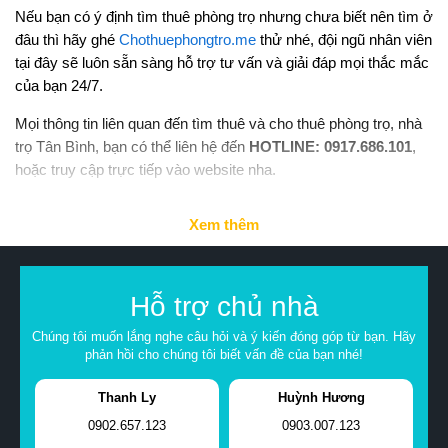
Nếu bạn có ý định tìm thuê phòng trọ nhưng chưa biết nên tìm ở
đâu thì hãy ghé
Chothuephongtro.me
thử nhé, đội ngũ nhân viên
tại đây sẽ luôn sẵn sàng hỗ trợ tư vấn và giải đáp mọi thắc mắc
của bạn 24/7.
Mọi thông tin liên quan đến tìm thuê và cho thuê phòng trọ, nhà
trọ Tân Bình, bạn có thể liên hệ đến
HOTLINE: 0917.686.101
,
hoặc truy cập trực tiếp vào website nha.
Xem thêm
Hỗ trợ chủ nhà
Chúng tôi muốn lắng nghe câu hỏi và ý kiến đóng góp từ bạn. Hãy
phản hồi cho chúng tôi biết vấn đề của bạn nhé!
Thanh Ly
Huỳnh Hương
0902.657.123
0903.007.123