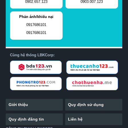
0902.657.123
0903.007.123
Phản ánh/khiếu nại
0917686101
0917686101
Cùng hệ thống LBKCorp:
Giới thiệu
Quy định sử dụng
Quy định đăng tin
Liên hệ