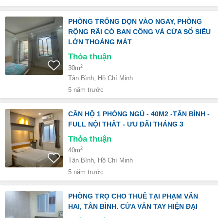
PHÒNG TRỐNG DỌN VÀO NGAY, PHÒNG
RỘNG RÃI CÓ BAN CÔNG VÀ CỬA SỔ SIÊU
LỚN THOÁNG MÁT
Thỏa thuận
2
30m
Tân Bình, Hồ Chí Minh
5 năm trước
CĂN HỘ 1 PHÒNG NGỦ - 40M2 -TÂN BÌNH -
FULL NỘI THẤT - ƯU ĐÃI THÁNG 3
Thỏa thuận
2
40m
Tân Bình, Hồ Chí Minh
5 năm trước
PHÒNG TRỌ CHO THUÊ TẠI PHẠM VĂN
HAI, TÂN BÌNH. CỬA VÂN TAY HIỆN ĐẠI