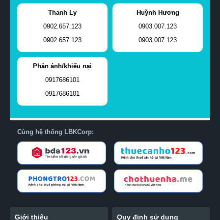
Thanh Ly
Huỳnh Hương
0902.657.123
0903.007.123
0902.657.123
0903.007.123
Phản ánh/khiếu nại
0917686101
0917686101
Cùng hệ thống LBKCorp:
Giới thiệu
Quy định sử dụng