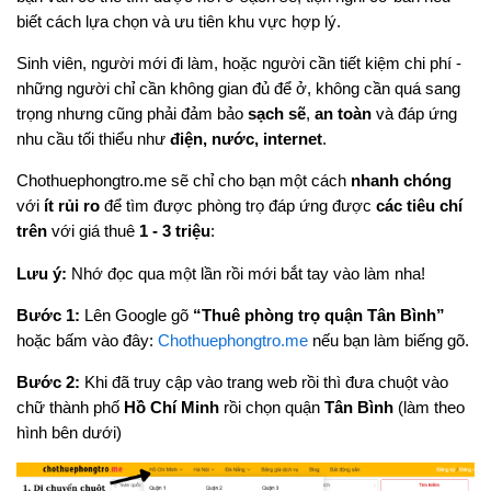
biết cách lựa chọn và ưu tiên khu vực hợp lý.
Sinh viên, người mới đi làm, hoặc người cần tiết kiệm chi phí -
những người chỉ cần không gian đủ để ở, không cần quá sang
trọng nhưng cũng phải đảm bảo
sạch sẽ
,
an toàn
và đáp ứng
nhu cầu tối thiểu như
điện, nước, internet
.
Chothuephongtro.me sẽ chỉ cho bạn một cách
nhanh chóng
với
ít rủi ro
để tìm được phòng trọ đáp ứng được
các tiêu chí
trên
với giá thuê
1 - 3 triệu
:
Lưu ý:
Nhớ đọc qua một lần rồi mới bắt tay vào làm nha!
Bước 1:
Lên Google gõ
“Thuê phòng trọ quận Tân Bình”
hoặc bấm vào đây:
Chothuephongtro.me
nếu bạn làm biếng gõ.
Bước 2:
Khi đã truy cập vào trang web rồi thì đưa chuột vào
chữ thành phố
Hồ Chí Minh
rồi chọn quận
Tân Bình
(làm theo
hình bên dưới)