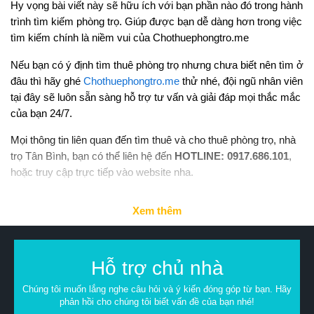
Hy vọng bài viết này sẽ hữu ích với bạn phần nào đó trong hành
trình tìm kiếm phòng trọ. Giúp được bạn dễ dàng hơn trong việc
tìm kiếm chính là niềm vui của Chothuephongtro.me
Nếu bạn có ý định tìm thuê phòng trọ nhưng chưa biết nên tìm ở
đâu thì hãy ghé
Chothuephongtro.me
thử nhé, đội ngũ nhân viên
tại đây sẽ luôn sẵn sàng hỗ trợ tư vấn và giải đáp mọi thắc mắc
của bạn 24/7.
Mọi thông tin liên quan đến tìm thuê và cho thuê phòng trọ, nhà
trọ Tân Bình, bạn có thể liên hệ đến
HOTLINE: 0917.686.101
,
hoặc truy cập trực tiếp vào website nha.
Xem thêm
Hỗ trợ chủ nhà
Chúng tôi muốn lắng nghe câu hỏi và ý kiến đóng góp từ bạn. Hãy
phản hồi cho chúng tôi biết vấn đề của bạn nhé!