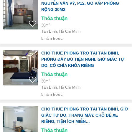
NGUYỄN VĂN VỸ, P12, GÒ VẤP PHÒNG
RỘNG 30M2
Thỏa thuận
2
30m
Tân Bình, Hồ Chí Minh
5 năm trước
CHO THUÊ PHÒNG TRỌ TẠI TÂN BÌNH,
PHÒNG ĐẦY ĐỦ TIỆN NGHI, GIỜ GIẤC TỰ
DO, CÓ CHÌA KHÓA RIÊNG
Thỏa thuận
2
30m
Tân Bình, Hồ Chí Minh
5 năm trước
CHO THUÊ PHÒNG TRỌ TẠI TÂN BÌNH, GIỜ
GIẤC TỰ DO, THANG MÁY, CHỖ ĐỂ XE
RIÊNG, TIỆN ÍCH MIỄN…
Thỏa thuận