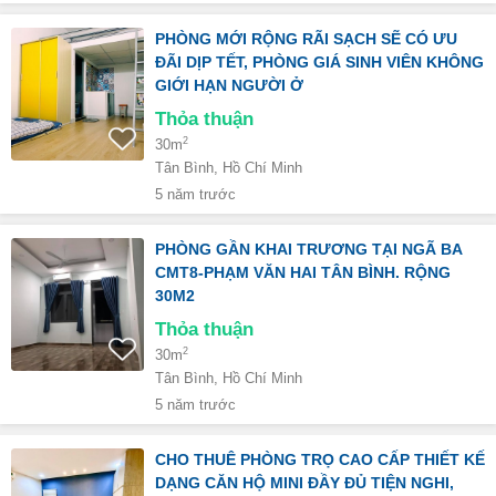
PHÒNG MỚI RỘNG RÃI SẠCH SẼ CÓ ƯU
ĐÃI DỊP TẾT, PHÒNG GIÁ SINH VIÊN KHÔNG
GIỚI HẠN NGƯỜI Ở
Thỏa thuận
2
30m
Tân Bình, Hồ Chí Minh
5 năm trước
PHÒNG GẦN KHAI TRƯƠNG TẠI NGÃ BA
CMT8-PHẠM VĂN HAI TÂN BÌNH. RỘNG
30M2
Thỏa thuận
2
30m
Tân Bình, Hồ Chí Minh
5 năm trước
CHO THUÊ PHÒNG TRỌ CAO CẤP THIẾT KẾ
DẠNG CĂN HỘ MINI ĐẦY ĐỦ TIỆN NGHI,