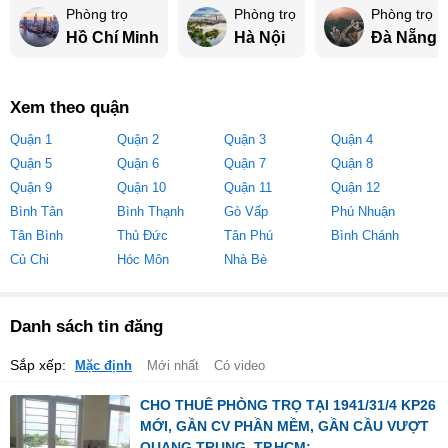
Phòng trọ
Phòng trọ
Phòng trọ
Hồ Chí Minh
Hà Nội
Đà Nẵng
Xem theo quận
Quận 1
Quận 2
Quận 3
Quận 4
Quận 5
Quận 6
Quận 7
Quận 8
Quận 9
Quận 10
Quận 11
Quận 12
Bình Tân
Bình Thạnh
Gò Vấp
Phú Nhuận
Tân Bình
Thủ Đức
Tân Phú
Bình Chánh
Củ Chi
Hóc Môn
Nhà Bè
Danh sách tin đăng
Sắp xếp:
Mặc định
Mới nhất
Có video
CHO THUÊ PHÒNG TRỌ TẠI 1941/31/4 KP26
MỚI, GẦN CV PHẦN MỀM, GẦN CẦU VƯỢT
QUANG TRUNG, TP.HCM;