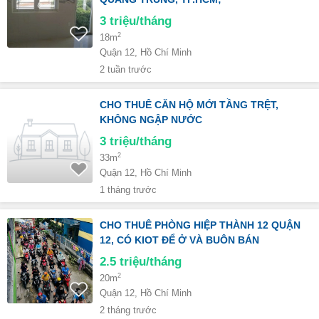
3
triệu/tháng
2
18m
Quận 12, Hồ Chí Minh
2 tuần trước
CHO THUÊ CĂN HỘ MỚI TẦNG TRỆT,
KHÔNG NGẬP NƯỚC
3
triệu/tháng
2
33m
Quận 12, Hồ Chí Minh
1 tháng trước
CHO THUÊ PHÒNG HIỆP THÀNH 12 QUẬN
12, CÓ KIOT ĐỂ Ở VÀ BUÔN BÁN
2.5
triệu/tháng
2
20m
Quận 12, Hồ Chí Minh
2 tháng trước