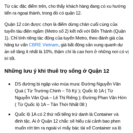
Từ các đặc điểm trên, cho thấy khách hàng đang có xu hướng
tiến ra ngoại thành, trong đó có quận 12.
Quận 12 còn được chọn là điểm dừng chân cuối cùng của
tuyến tàu điện ngầm (Metro số 2) kết nối với Bến Thành (Quận
1). Chỉ tính riêng tác động của tuyến Metro, theo đánh giá của
hãng tư vấn
CBRE Vietnam
, giá bất động sản xung quanh dự
án sẽ tăng ít nhất là 10%, thậm chí là cao hơn ở những nơi có vị
trí tốt.
Những lưu ý khi thuê trọ sống ở Quận 12
DS đường bị ngập vào mùa mưa: Đường Nguyễn Văn
Quá ( Từ Trường Chinh – Tô Ký ); Quốc lộ 1A ( Từ
Nguyễn Văn Quá – Lê Thị Riêng ); Đường Phan Văn Hớn
( Từ Quốc lộ 1A – Tân Thới Nhất 08 )
Quốc lộ 1A có 2 thứ nổi tiếng trứ danh là Container và
đinh tặc. Ai ở Quận 12 chắc sẽ hiểu cái cảnh bao phen
muốn rớt tim ra ngoài vì mấy bác tài xế Container xa lộ