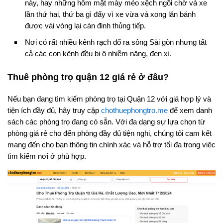
này, hay những hôm mặt mày méo xệch ngồi chờ vá xe
lần thứ hai, thứ ba gì đấy vì xe vừa vá xong lăn bánh
được vài vòng lại cán đinh thủng tiếp.
Nơi có rất nhiều kênh rạch đổ ra sông Sài gòn nhưng tất
cả các con kênh đều bị ô nhiễm nặng, đen xì.
Thuê phòng trọ quận 12 giá rẻ ở đâu?
Nếu bạn đang tìm kiếm phòng trọ tại Quận 12 với giá hợp lý và
tiện ích đầy đủ, hãy truy cập
chothuephongtro.me
để xem danh
sách các phòng trọ đang có sẵn. Với đa dạng sự lựa chọn từ
phòng giá rẻ cho đến phòng đầy đủ tiện nghi, chúng tôi cam kết
mang đến cho bạn thông tin chính xác và hỗ trợ tối đa trong việc
tìm kiếm nơi ở phù hợp.