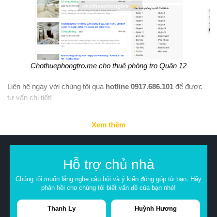
Chothuephongtro.me cho thuê phòng trọ Quận 12
Liên hệ ngay với chúng tôi qua
hotline 0917.686.101
để được
tư vấn chi tiết!
Xem thêm
Hỗ trợ chủ nhà
Chúng tôi muốn lắng nghe câu hỏi và ý kiến đóng góp từ bạn. Hãy
phản hồi cho chúng tôi biết vấn đề của bạn nhé!
Thanh Ly
Huỳnh Hương