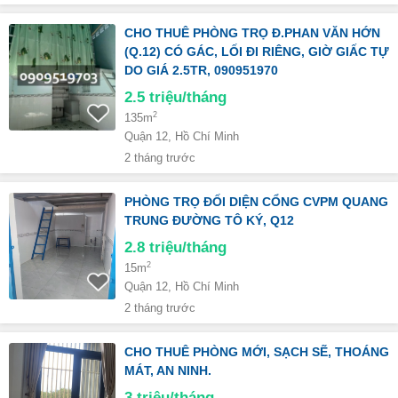
CHO THUÊ PHÒNG TRỌ Đ.PHAN VĂN HỚN
(Q.12) CÓ GÁC, LỐI ĐI RIÊNG, GIỜ GIẤC TỰ
DO GIÁ 2.5TR, 090951970
2.5
triệu/tháng
2
135m
Quận 12, Hồ Chí Minh
2 tháng trước
PHÒNG TRỌ ĐỐI DIỆN CỔNG CVPM QUANG
TRUNG ĐƯỜNG TÔ KÝ, Q12
2.8
triệu/tháng
2
15m
Quận 12, Hồ Chí Minh
2 tháng trước
CHO THUÊ PHÒNG MỚI, SẠCH SẼ, THOÁNG
MÁT, AN NINH.
3
triệu/tháng