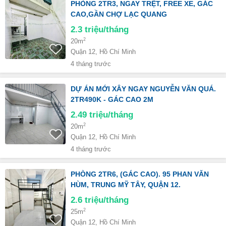
PHÒNG 2TR3, NGAY TRỆT, FREE XE, GÁC
CAO,GẦN CHỢ LẠC QUANG
2.3
triệu/tháng
2
20m
Quận 12, Hồ Chí Minh
4 tháng trước
DỰ ÁN MỚI XÂY NGAY NGUYỄN VĂN QUÁ.
2TR490K - GÁC CAO 2M
2.49
triệu/tháng
2
20m
Quận 12, Hồ Chí Minh
4 tháng trước
PHÒNG 2TR6, (GÁC CAO). 95 PHAN VĂN
HÙM, TRUNG MỸ TÂY, QUẬN 12.
2.6
triệu/tháng
2
25m
Quận 12, Hồ Chí Minh