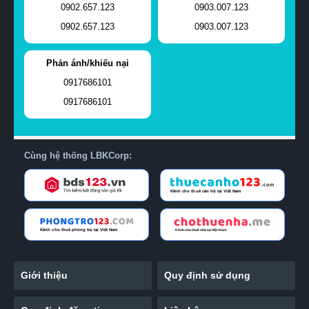
0902.657.123
0903.007.123
0902.657.123
0903.007.123
Phản ánh/khiếu nại
0917686101
0917686101
Cùng hệ thống LBKCorp:
Giới thiệu
Quy định sử dụng