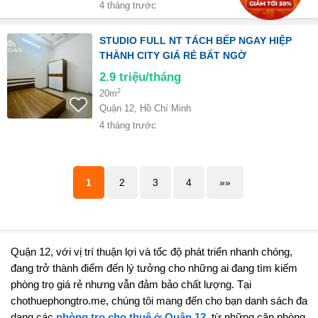
4 tháng trước
STUDIO FULL NT TÁCH BẾP NGAY HIỆP
THÀNH CITY GIÁ RẺ BẤT NGỜ
2.9
triệu/tháng
2
20m
Quận 12, Hồ Chí Minh
4 tháng trước
1
2
3
4
»»
Quận 12, với vị trí thuận lợi và tốc độ phát triển nhanh chóng,
đang trở thành điểm đến lý tưởng cho những ai đang tìm kiếm
phòng trọ giá rẻ nhưng vẫn đảm bảo chất lượng. Tại
chothuephongtro.me, chúng tôi mang đến cho bạn danh sách đa
dạng các
phòng trọ cho thuê ở Quận 12
, từ những căn phòng