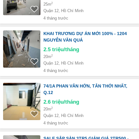
2
25m
Quận 12, Hồ Chí Minh
4 tháng trước
KHAI TRƯƠNG DỰ ÁN MỚI 100% - 1204
NGUYỄN VĂN QUÁ
2.5
triệu/tháng
2
20m
Quận 12, Hồ Chí Minh
4 tháng trước
74/1A PHAN VĂN HỚN, TÂN THỚI NHẤT,
Q.12
2.6
triệu/tháng
2
20m
Quận 12, Hồ Chí Minh
4 tháng trước
SALE SẬP SÀN 3TR5 GIẢM GIÁ 2TR500 -