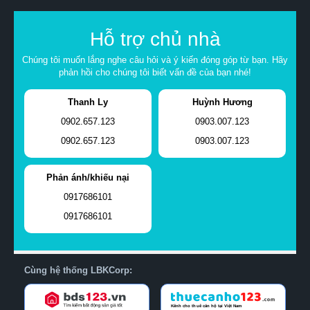
Hỗ trợ chủ nhà
Chúng tôi muốn lắng nghe câu hỏi và ý kiến đóng góp từ bạn. Hãy
phản hồi cho chúng tôi biết vấn đề của bạn nhé!
Thanh Ly
Huỳnh Hương
0902.657.123
0903.007.123
0902.657.123
0903.007.123
Phản ánh/khiếu nại
0917686101
0917686101
Cùng hệ thống LBKCorp: