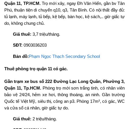
Quận 11, TP.HCM.
Trọ mới xây, ngay Đh Văn Hiến, gần bv Tân
Phú, thuận tiện di chuyển q10, q3, Tân Bình. Có nội thất đầy đủ:
tủ lạnh, máy lạnh, tủ bếp, kệ bếp, bàn học, kệ sách,.. giờ giấc tự
do, không chung chủ.
Giá thuê:
3,7 triệu/tháng.
SĐT:
0903036203
Bản đồ:
Phạm Ngọc Thạch Secondary School
Thuê phòng trọ quận 11 có gác.
Gần trạm xe bus số 222 Đường Lạc Long Quân, Phường 3,
Quận 11, Tp.HCM.
Phòng trọ mới sơn trắng tinh, có nhân viên
bảo vệ 24/24, hẻm xe hơi, thông thoáng, an ninh. Gần trường
Quốc tế Việt Mỹ, siêu thị, công an p3. Phòng 17m², có gác, WC
và cửa sổ cá nhân, giờ giấc tự do.
Giá thuê:
2 triệu/tháng.