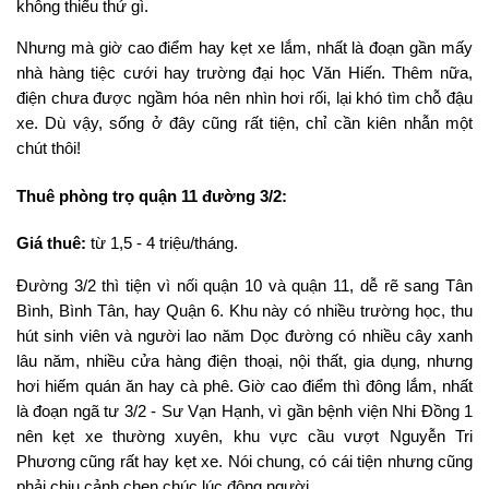
không thiếu thứ gì.
Nhưng mà giờ cao điểm hay kẹt xe lắm, nhất là đoạn gần mấy
nhà hàng tiệc cưới hay trường đại học Văn Hiến. Thêm nữa,
điện chưa được ngầm hóa nên nhìn hơi rối, lại khó tìm chỗ đậu
xe. Dù vậy, sống ở đây cũng rất tiện, chỉ cần kiên nhẫn một
chút thôi!
Thuê phòng trọ quận 11 đường 3/2:
Giá thuê:
từ 1,5 - 4 triệu/tháng.
Đường 3/2 thì tiện vì nối quận 10 và quận 11, dễ rẽ sang Tân
Bình, Bình Tân, hay Quận 6. Khu này có nhiều trường học, thu
hút sinh viên và người lao năm Dọc đường có nhiều cây xanh
lâu năm, nhiều cửa hàng điện thoại, nội thất, gia dụng, nhưng
hơi hiếm quán ăn hay cà phê. Giờ cao điểm thì đông lắm, nhất
là đoạn ngã tư 3/2 - Sư Vạn Hạnh, vì gần bệnh viện Nhi Đồng 1
nên kẹt xe thường xuyên, khu vực cầu vượt Nguyễn Tri
Phương cũng rất hay kẹt xe. Nói chung, có cái tiện nhưng cũng
phải chịu cảnh chen chúc lúc đông người.