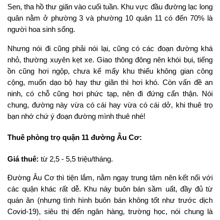
Sen, tha hồ thư giãn vào cuối tuần. Khu vực đầu đường lạc long
quân nằm ở phường 3 và phường 10 quận 11 có đến 70% là
người hoa sinh sống.
Nhưng nói đi cũng phải nói lại, cũng có các đoạn đường khá
nhỏ, thường xuyên kẹt xe. Giao thông đông nên khói bụi, tiếng
ồn cũng hơi ngộp, chưa kể mấy khu thiếu không gian công
cộng, muốn dạo bộ hay thư giãn thì hơi khó. Còn vấn đề an
ninh, có chỗ cũng hơi phức tạp, nên đi đứng cẩn thận. Nói
chung, đường này vừa có cái hay vừa có cái dở, khi thuê trọ
bạn nhớ chứ ý đoạn đường mình thuê nhé!
Thuê phòng trọ quận 11 đường Âu Cơ:
Giá thuê:
từ 2,5 - 5,5 triệu/tháng.
Đường Âu Cơ thì tiện lắm, nằm ngay trung tâm nên kết nối với
các quận khác rất dễ. Khu này buôn bán sầm uất, đầy đủ từ
quán ăn (nhưng tình hình buôn bán không tốt như trước dịch
Covid-19), siêu thị đến ngân hàng, trường học, nói chung là