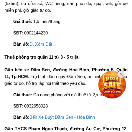
(5x5m), có cửa sổ, WC riêng, sân phơi đồ, quạt, wifi, gửi xe
miễn phí, giờ giấc tự do.
Giá thuê:
1,9 triệu/tháng.
SĐT:
0902144230
Bản đồ:
Đ. Xóm Đất
Thuê phòng trọ quận 11 từ 3 - 5 triệu
Gần bến xe Đầm Sen, đường Hòa Bình, Phường 5, Quận
11, Tp.HCM.
Trọ bình dân ngay Đầm Sen, an ninh tuyệt đối, giờ
giấc tự do, hỗ trợ lắp nội thất theo yêu cầu.
Giá thuê:
Đa dạng phòng với giá thuê từ 2,x triệu/tháng.
SĐT:
0932658028
Bản đồ:
Bến Xe Buýt Đầm Sen - Hòa Bình
Gần THCS Phạm Ngọc Thạch, đường Âu Cơ, Phường 12,