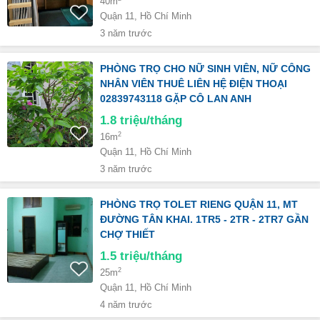
40m
Quận 11, Hồ Chí Minh
3 năm trước
PHÒNG TRỌ CHO NỮ SINH VIÊN, NỮ CÔNG
NHÂN VIÊN THUÊ LIÊN HỆ ĐIỆN THOẠI
02839743118 GẶP CÔ LAN ANH
1.8
triệu/tháng
2
16m
Quận 11, Hồ Chí Minh
3 năm trước
PHÒNG TRỌ TOLET RIENG QUẬN 11, MT
ĐƯỜNG TÂN KHAI. 1TR5 - 2TR - 2TR7 GẦN
CHỢ THIẾT
1.5
triệu/tháng
2
25m
Quận 11, Hồ Chí Minh
4 năm trước