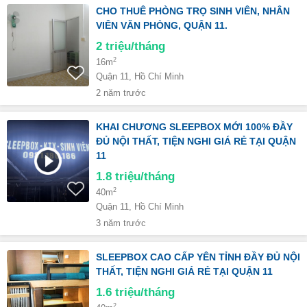
CHO THUÊ PHÒNG TRỌ SINH VIÊN, NHÂN
VIÊN VĂN PHÒNG, QUẬN 11.
2
triệu/tháng
2
16m
Quận 11, Hồ Chí Minh
2 năm trước
KHAI CHƯƠNG SLEEPBOX MỚI 100% ĐẦY
ĐỦ NỘI THẤT, TIỆN NGHI GIÁ RẺ TẠI QUẬN
11
1.8
triệu/tháng
2
40m
Quận 11, Hồ Chí Minh
3 năm trước
SLEEPBOX CAO CẤP YÊN TỈNH ĐẦY ĐỦ NỘI
THẤT, TIỆN NGHI GIÁ RẺ TẠI QUẬN 11
1.6
triệu/tháng
2