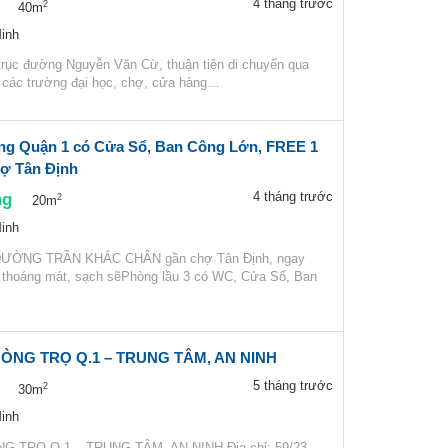
4 tháng trước
2
40m
inh
 trục đường Nguyễn Văn Cừ, thuận tiện di chuyển qua
 các trường đại học, chợ, cửa hàng…
ng Quận 1 có Cửa Sổ, Ban Công Lớn, FREE 1
hợ Tân Định
ng
4 tháng trước
2
20m
inh
 ĐƯỜNG TRẦN KHẮC CHÂN gần chợ Tân Định, ngay
 thoáng mát, sạch sẽPhòng lầu 3 có WC, Cửa Sổ, Ban
ÒNG TRỌ Q.1 – TRUNG TÂM, AN NINH
5 tháng trước
2
30m
inh
 TRỌ Q.1 – TRUNG TÂM, AN NINH Địa chỉ: 59/23