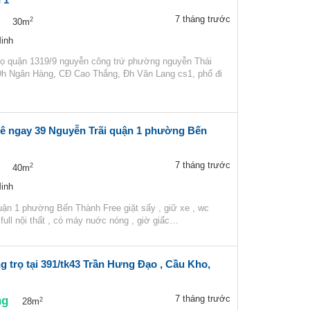
7 tháng trước
2
30m
inh
rọ quận 1319/9 nguyễn công trứ phường nguyễn Thái
h Ngân Hàng, CĐ Cao Thắng, Đh Văn Lang cs1, phố đi
ngay 39 Nguyễn Trãi quận 1 phường Bến
7 tháng trước
2
40m
inh
uận 1 phường Bến Thành Free giặt sấy , giữ xe , wc
 full nội thất , có máy nuớc nóng , giờ giấc…
 trọ tại 391/tk43 Trần Hưng Đạo , Cầu Kho,
ng
7 tháng trước
2
28m