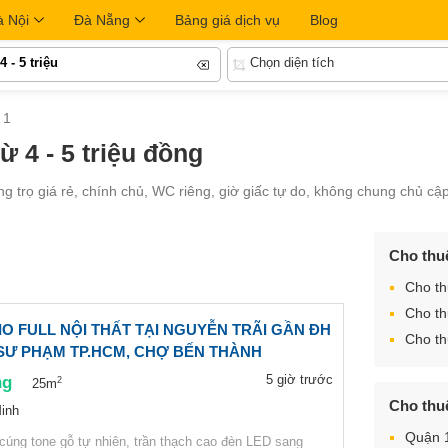
à Nội
Đà Nẵng
Bảng giá dịch vụ
Blog
4 - 5 triệu
Chọn diện tích
 1
 4 - 5 triệu đồng
g trọ giá rẻ, chính chủ, WC riêng, giờ giấc tự do, không chung chủ cậ
Cho thu
Cho th
Cho th
O FULL NỘI THẤT TẠI NGUYỄN TRÃI GẦN ĐH
Cho th
 SƯ PHẠM TP.HCM, CHỢ BẾN THÀNH
ng
5 giờ trước
2
25m
Cho thu
inh
Quận 
cúng tone gỗ tự nhiên, trần thạch cao đèn LED sang