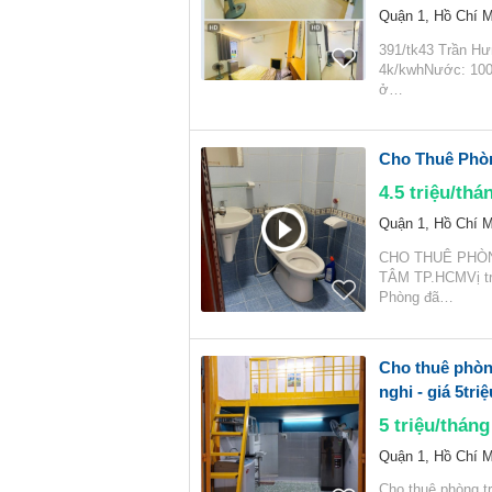
Quận 1, Hồ Chí M
391/tk43 Trần Hư
4k/kwhNước: 100
ở…
Cho Thuê Phòn
4.5
triệu/thá
Quận 1, Hồ Chí M
CHO THUÊ PHÒN
TÂM TP.HCMVị trí
Phòng đã…
Cho thuê phòn
nghi - giá 5triệ
5
triệu/tháng
Quận 1, Hồ Chí M
Cho thuê phòng t