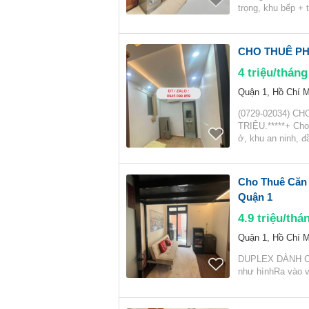
trọng, khu bếp + t
CHO THUÊ PHÒ
4
triệu/tháng
Quận 1, Hồ Chí M
(0729-02034) C
TRIỆU.*****+ Cho 
ở, khu an ninh, 
Cho Thuê Căn 
Quận 1
4.9
triệu/thá
Quận 1, Hồ Chí M
DUPLEX DÀNH CH
như hìnhRa vào v