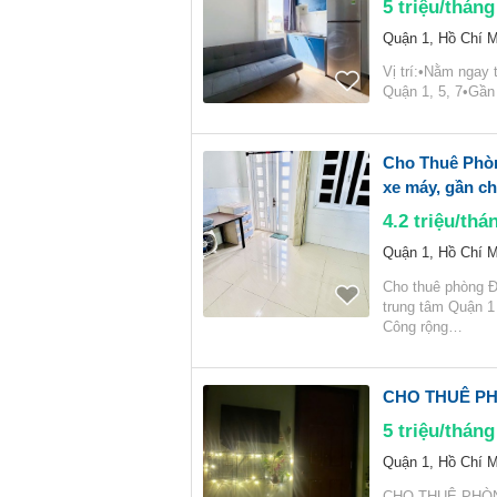
5
triệu/tháng
Quận 1, Hồ Chí M
Vị trí:•Nằm ngay
Quận 1, 5, 7•Gần
Cho Thuê Phò
xe máy, gần c
4.2
triệu/thá
Quận 1, Hồ Chí M
Cho thuê phòng
trung tâm Quận 1
Công rộng…
CHO THUÊ PH
5
triệu/tháng
Quận 1, Hồ Chí M
CHO THUÊ PHÒNG