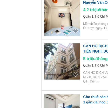
Nguyễn Văn Cừ 
4.2
triệu/thá
Quận 1, Hồ Chí M
Một chiếc phòng n
Ở được ngay- Đi đ
CĂN HỘ DỊCH
TIỆN NGHI, 
5
triệu/tháng
Quận 1, Hồ Chí M
CĂN HỘ DỊCH VỤ
NGHI, DỌN VÀO Ở 
Q1_ Diện…
Cho thuê căn 
1 gần đại học