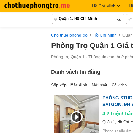
Hồ Chí Minh
H
Quận 1, Hồ Chí Minh
Cho thuê phòng trọ
Hồ Chí Minh
Quận
Phòng Trọ Quận 1 Giá từ
Phòng trọ Quận 1 - Thông tin cho thuê phòn
Danh sách tin đăng
Sắp xếp:
Mặc định
Mới nhất
Có video
PHÒNG STUDI
SÀI GÒN, ĐH
4.2
triệu/thá
Quận 1, Hồ Chí M
Phòng studio ấm 