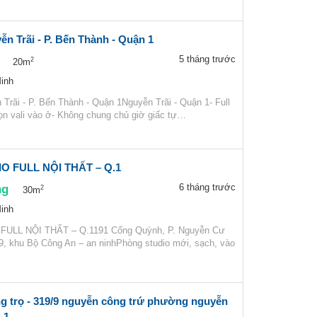
ễn Trãi - P. Bến Thành - Quận 1
5 tháng trước
2
20m
inh
Trãi - P. Bến Thành - Quận 1Nguyễn Trãi - Quận 1- Full
dọn vali vào ở- Không chung chủ giờ giấc tự…
 FULL NỘI THẤT – Q.1
ng
6 tháng trước
2
30m
inh
ULL NỘI THẤT – Q.1191 Cống Quỳnh, P. Nguyễn Cư
9, khu Bộ Công An – an ninhPhòng studio mới, sạch, vào
g trọ - 319/9 nguyễn công trứ phường nguyễn
 1