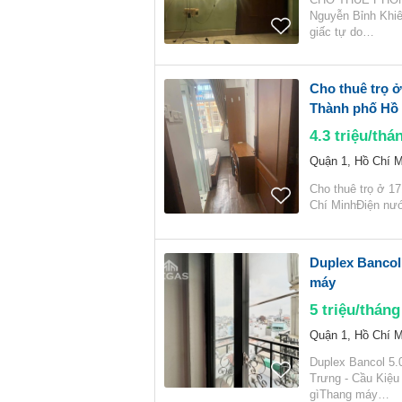
Nguyễn Bỉnh Khiê
giấc tự do…
Cho thuê trọ 
Thành phố Hồ 
4.3
triệu/thá
Quận 1, Hồ Chí M
Cho thuê trọ ở 1
Chí MinhĐiện nướ
Duplex Bancol 
máy
5
triệu/tháng
Quận 1, Hồ Chí M
Duplex Bancol 5.
Trưng - Cầu Kiệu
gìThang máy…