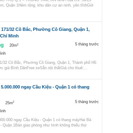
m, Quận 1Hẻm rộng, khu dân cư an ninh, yên tĩnhGiờ
ở 171/32 Cô Bắc, Phường Cô Giang, Quận 1,
Chí Minh
ng
5 tháng trước
2
20m
inh
71/32 Cô Bắc, Phường Cô Giang, Quận 1, Thành phố Hồ
c giá Bình DânFree xeSẵn nội thấtGiá cho thuê:…
5.000.000 ngay Cầu Kiệu - Quận 1 có thang
5 tháng trước
2
25m
inh
000.000 ngay Cầu Kiệu - Quận 1 có thang máyHai Bà
 - Quận 1Bàn giao phòng như hình không thiếu thứ