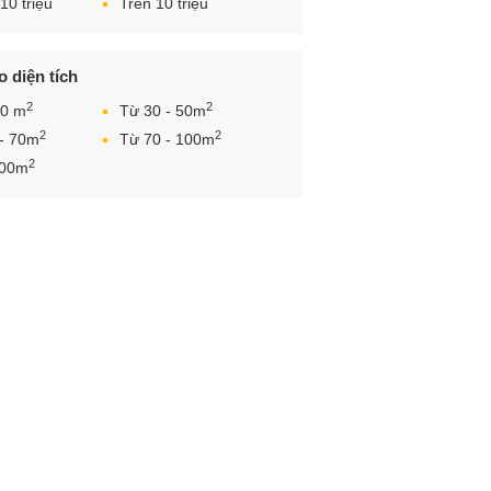
10 triệu
Trên 10 triệu
 diện tích
2
2
30 m
Từ 30 - 50m
2
2
 - 70m
Từ 70 - 100m
2
100m