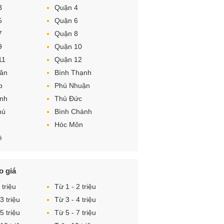
3
Quận 4
5
Quận 6
7
Quận 8
9
Quận 10
11
Quận 12
Tân
Bình Thạnh
p
Phú Nhuận
ình
Thủ Đức
hú
Bình Chánh
Hóc Môn
è
o giá
 triệu
Từ 1 - 2 triệu
3 triệu
Từ 3 - 4 triệu
5 triệu
Từ 5 - 7 triệu