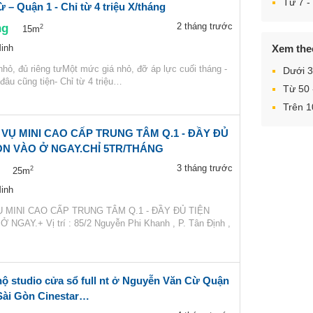
Từ 7 - 
– Quận 1 - Chỉ từ 4 triệu X/tháng
ng
2 tháng trước
2
15m
Xem theo
inh
hỏ, đủ riêng tưMột mức giá nhỏ, đỡ áp lực cuối tháng -
Dưới 
âu cũng tiện- Chỉ từ 4 triệu…
Từ 50
Trên 
 VỤ MINI CAO CẤP TRUNG TÂM Q.1 - ĐẦY ĐỦ
DỌN VÀO Ở NGAY.CHỈ 5TR/THÁNG
3 tháng trước
2
25m
inh
 MINI CAO CẤP TRUNG TÂM Q.1 - ĐẦY ĐỦ TIỆN
NGAY.+ Vị trí : 85/2 Nguyễn Phi Khanh , P. Tân Định ,
hộ studio cửa sổ full nt ở Nguyễn Văn Cừ Quận
 Sài Gòn Cinestar…