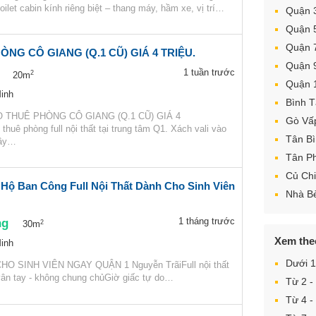
oilet cabin kính riêng biệt – thang máy, hầm xe, vị trí…
Quận 
Quận 
Quận 
NG CÔ GIANG (Q.1 CŨ) GIÁ 4 TRIỆU.
Quận 
1 tuần trước
2
20m
Quận 
inh
Bình 
HO THUÊ PHÒNG CÔ GIANG (Q.1 CŨ) GIÁ 4
Gò Vấ
thuê phòng full nội thất tại trung tâm Q1. Xách vali vào
Tân B
đầy…
Tân P
Củ Chi
Hộ Ban Công Full Nội Thất Dành Cho Sinh Viên
Nhà B
ng
1 tháng trước
2
30m
Xem the
inh
Dưới 1
O SINH VIÊN NGAY QUẬN 1 Nguyễn TrãiFull nội thất
ân tay - không chung chủGiờ giấc tự do…
Từ 2 - 
Từ 4 - 