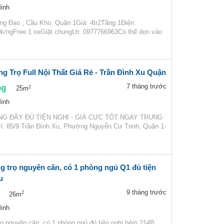
inh
ng Đạo , Cầu Kho, Quận 1Giá: 4tr2Tầng 1Điện:
k/ngFree 1 xeGiặt chungLh: 0977766963Có thể dọn vào
g Trọ Full Nội Thất Giá Rẻ - Trần Đình Xu Quận
ng
7 tháng trước
2
25m
inh
G ĐẦY ĐỦ TIỆN NGHI - GIÁ CỰC TỐT NGAY TRUNG
: 85/9 Trần Đình Xu, Phường Nguyễn Cư Trinh, Quận 1-
g trọ nguyên căn, có 1 phòng ngủ Q1 đủ tiện
u
9 tháng trước
2
26m
inh
rọ nguyên căn, có 1 phòng ngủ đủ tiện nghi hẻm 214B