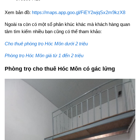
Xem bản đồ:
https://maps.app.goo.gl/FiEY2wjqSx2m9kzX8
Ngoài ra còn có một số phân khúc khác mà khách hàng quan
tâm tìm kiếm nhiều bạn cũng có thể tham khảo:
Cho thuê phòng trọ Hóc Môn dưới 2 triệu
Phòng trọ Hóc Môn giá từ 1 đến 2 triệu
Phòng trọ cho thuê Hóc Môn có gác lửng