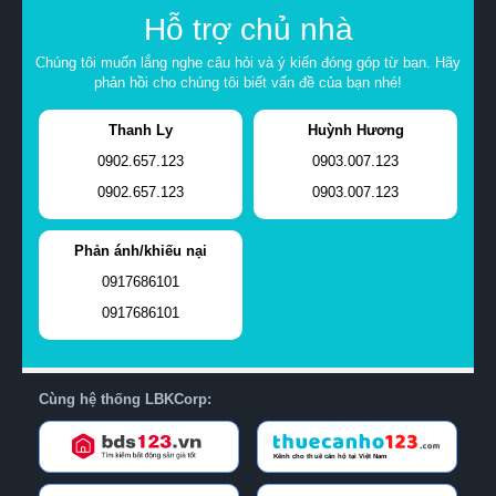
Hỗ trợ chủ nhà
Chúng tôi muốn lắng nghe câu hỏi và ý kiến đóng góp từ bạn. Hãy
phản hồi cho chúng tôi biết vấn đề của bạn nhé!
Thanh Ly
Huỳnh Hương
0902.657.123
0903.007.123
0902.657.123
0903.007.123
Phản ánh/khiếu nại
0917686101
0917686101
Cùng hệ thống LBKCorp: