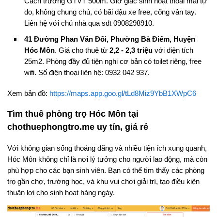
Cách trường GTVT 500m. Giờ giấc sinh hoạt thoải mái tự
do, không chung chủ, có bãi đậu xe free, cổng vân tay.
Liên hệ với chủ nhà qua sđt 0908298910.
41 Đường Phan Văn Đối, Phường Bà Điểm, Huyện
Hóc Môn
. Giá cho thuê từ
2,2 - 2,3 triệu
với diện tích
25m2. Phòng đầy đủ tiện nghi cơ bản có toilet riêng, free
wifi. Số điện thoại liên hệ: 0932 042 937.
Xem bản đồ:
https://maps.app.goo.gl/tLd8Miz9YbB1XWpC6
Tìm thuê phòng trọ Hóc Môn tại
chothuephongtro.me uy tín, giá rẻ
Với không gian sống thoáng đãng và nhiều tiện ích xung quanh,
Hóc Môn không chỉ là nơi lý tưởng cho người lao động, mà còn
phù hợp cho các bạn sinh viên. Bạn có thể tìm thấy các phòng
trọ gần chợ, trường học, và khu vui chơi giải trí, tạo điều kiện
thuận lợi cho sinh hoạt hàng ngày.