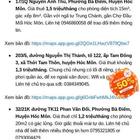
17/1Q Nguyễn Ảnh Thủ, Phường Bà Điểm, Huyện Hóc
Môn
. Giá thuê
1,5 triệu/tháng
cho phòng diện tích 15m²,
gác xếp 8m². Gần với ngã tư Trung Chánh, gần Chợ Đầu
Mối Hóc Môn. Liên hệ 0946860058 để trao đổi thêm thông
tin.
Xem bản đồ:
https://maps.app.goo.gl/2QGe1LHwzV879Qbw7
203/5, đường Nguyễn Thị Thảnh, tổ 122, ấp Tam Đông
3, xã Thới Tam Thôn, huyện Hóc Môn
. Giá thuê khoảng
1,3 triệu/tháng
. Chung chủ nhưng có lối đi riêng, có sân
phơi quần áo, để xe ngoài sân được. Wifi và giữ xe free.
Liên hệ chủ trọ qua sđt: 0384349045.
Xem bản đồ:
https://maps.app.goo.gl/g6GnbFwhMkJ4VhhcA
32/21K đường TK11 Phan Văn Đối, Phường Bà Điểm,
Huyện Hóc Môn
. Giá thuê chỉ
1,2 triệu/tháng
cho phòng
20m2 có gác lửng. Giờ giấc thoải mái tự do. Liên hệ chủ
nhà để biết thêm nhiều thông tin hơn 0795321805 or
0793004429