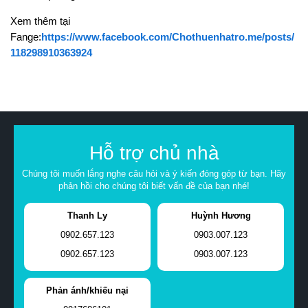
Xem thêm tại
Fange:
https://www.facebook.com/Chothuenhatro.me/posts/
118298910363924
Hỗ trợ chủ nhà
Chúng tôi muốn lắng nghe câu hỏi và ý kiến đóng góp từ bạn. Hãy
phản hồi cho chúng tôi biết vấn đề của bạn nhé!
Thanh Ly
Huỳnh Hương
0902.657.123
0903.007.123
0902.657.123
0903.007.123
Phản ánh/khiếu nại