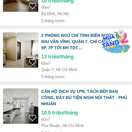
10
triệu/tháng
2
56m
Ba Đình, Hà Nội
5 tháng trước
2 PHÒNG NGỦ CHỈ TÍNH ĐIỆN NƯỚC NGAY
MAI VĂN VĨNH, QUẬN 7. CHỈ CÁCH LOTTE
5P, 7P TỚI ĐH TDT,…
13
triệu/tháng
2
65m
Quận 7, Hồ Chí Minh
5 tháng trước
CĂN HỘ DỊCH VỤ 1PN, TÁCH BẾP BAN
CÔNG, ĐẦY ĐỦ TIỆN NGHI NỘI THẤT - PHÚ
NHUẬN
10.5
triệu/tháng
2
60m
Phú Nhuận, Hồ Chí Minh