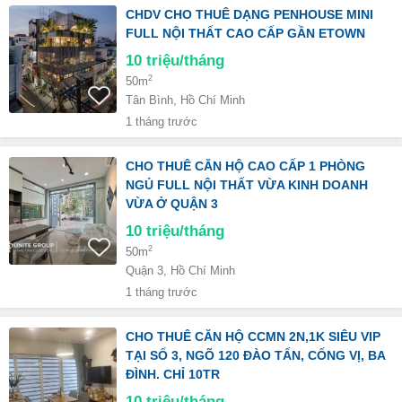
CHDV CHO THUÊ DẠNG PENHOUSE MINI
FULL NỘI THẤT CAO CẤP GẦN ETOWN
10
triệu/tháng
2
50m
Tân Bình, Hồ Chí Minh
1 tháng trước
CHO THUÊ CĂN HỘ CAO CẤP 1 PHÒNG
NGỦ FULL NỘI THẤT VỪA KINH DOANH
VỪA Ở QUẬN 3
10
triệu/tháng
2
50m
Quận 3, Hồ Chí Minh
1 tháng trước
CHO THUÊ CĂN HỘ CCMN 2N,1K SIÊU VIP
TẠI SỐ 3, NGÕ 120 ĐÀO TẤN, CỐNG VỊ, BA
ĐÌNH. CHỈ 10TR
10
triệu/tháng