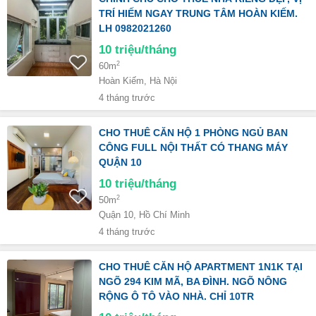
TRÍ HIẾM NGAY TRUNG TÂM HOÀN KIẾM.
LH 0982021260
10
triệu/tháng
2
60m
Hoàn Kiếm, Hà Nội
4 tháng trước
CHO THUÊ CĂN HỘ 1 PHÒNG NGỦ BAN
CÔNG FULL NỘI THẤT CÓ THANG MÁY
QUẬN 10
10
triệu/tháng
2
50m
Quận 10, Hồ Chí Minh
4 tháng trước
CHO THUÊ CĂN HỘ APARTMENT 1N1K TẠI
NGÕ 294 KIM MÃ, BA ĐÌNH. NGÕ NÔNG
RỘNG Ô TÔ VÀO NHÀ. CHỈ 10TR