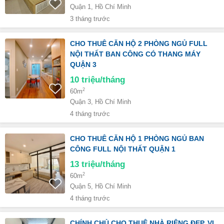
Quận 1, Hồ Chí Minh
3 tháng trước
CHO THUÊ CĂN HỘ 2 PHÒNG NGỦ FULL
NỘI THẤT BAN CÔNG CÓ THANG MÁY
QUẬN 3
10
triệu/tháng
2
60m
Quận 3, Hồ Chí Minh
4 tháng trước
CHO THUÊ CĂN HỘ 1 PHÒNG NGỦ BAN
CÔNG FULL NỘI THẤT QUẬN 1
13
triệu/tháng
2
60m
Quận 5, Hồ Chí Minh
4 tháng trước
CHÍNH CHỦ CHO THUÊ NHÀ RIÊNG ĐẸP, VỊ