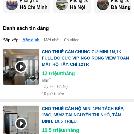
Phòng trọ
Phòng trọ
Phòng trọ
Hồ Chí Minh
Hà Nội
Đà Nẵng
Danh sách tin đăng
Sắp xếp:
Mặc định
Mới nhất
Có video
CHO THUÊ CĂN CHUNG CƯ MINI 1N,1K
FULL ĐỒ CỰC VIP, NGÕ RỘNG VIEW TOÀN
MẶT HỒ TÂY. CHỈ 12TR
12
triệu/tháng
2
60m
Tây Hồ, Hà Nội
10 giờ trước
CHO THUÊ CĂN HỘ MINI 1PN TÁCH BẾP,
1WC, 65M2 TẠI NGUYỄN THỊ NHỎ, TÂN
BÌNH, 10.5 TRIỆU
10.5
triệu/tháng