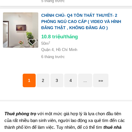
5 tháng trước
CHÍNH CHỦ- Q4 TÔN THẤT THUYẾT- 2
PHÒNG NGỦ CAO CẤP ( VIDEO VÀ HÌNH
ĐĂNG THẬT , KHÔNG ĐĂNG ẢO )
10.8
triệu/tháng
2
50m
Quận 4, Hồ Chí Minh
6 tháng trước
1
2
3
4
...
»»
Thuê phòng trọ
với một mức giá hợp lý là lựa chọn đầu tiên
của rất nhiều bạn sinh viên, người lao động xa quê tìm đến các
thành phố lớn để làm việc. Tuy nhiên, để có thể tìm
thuê nhà