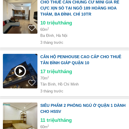
CHO THUÊ CĂN CHUNG CƯ MINI GIÁ RẺ
CỰC XỊN SÒ TẠI NGÕ 189 HOÀNG HOA
THÁM, BA ĐÌNH. CHỈ 10TR
10
triệu/tháng
2
60m
Ba Đình, Hà Nội
3 tháng trước
CĂN HỘ PENHOUSE CAO CẤP CHO THUÊ
TÂN BÌNH GIÁP QUẬN 10
17
triệu/tháng
2
70m
Tân Bình, Hồ Chí Minh
3 tháng trước
SIÊU PHẨM 2 PHÒNG NGỦ Ở QUẬN 1 DÀNH
CHO HSSV
11
triệu/tháng
2
60m