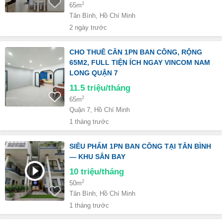
2
65m
Tân Bình, Hồ Chí Minh
2 ngày trước
CHO THUÊ CĂN 1PN BAN CÔNG, RỘNG
65M2, FULL TIỆN ÍCH NGAY VINCOM NAM
LONG QUẬN 7
11.5
triệu/tháng
2
65m
Quận 7, Hồ Chí Minh
1 tháng trước
SIÊU PHẨM 1PN BAN CÔNG TẠI TÂN BÌNH
— KHU SÂN BAY
10
triệu/tháng
2
50m
Tân Bình, Hồ Chí Minh
1 tháng trước